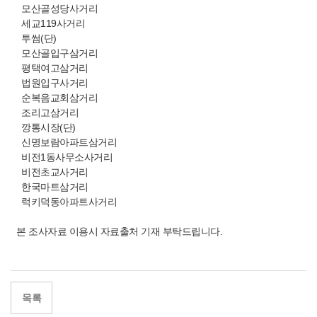
모산골성당사거리
세교119사거리
투썸(단)
모산골입구삼거리
평택여고삼거리
법원입구사거리
순복음교회삼거리
조리고삼거리
깡통시장(단)
신명보람아파트삼거리
비전1동사무소사거리
비전초교사거리
한국마트삼거리
럭키덕동아파트사거리
본 조사자료 이용시 자료출처 기재 부탁드립니다.
목록