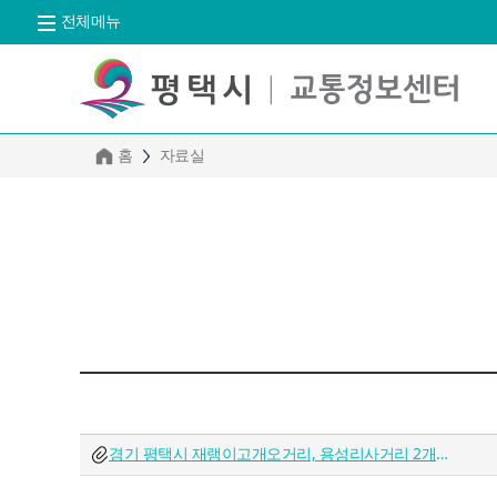
전체메뉴
홈
자료실
경기 평택시 재랭이고개오거리, 용성리사거리 2개소 교통량 조사 코딩완료.xlsx