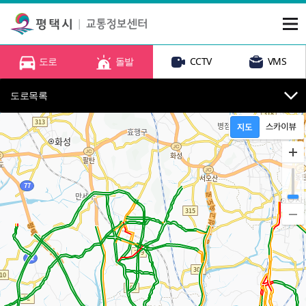
도로
돌발
CCTV
VMS